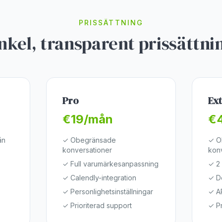
PRISSÄTTNING
nkel, transparent prissättni
Pro
Ex
€19/mån
€
ån
✓
Obegränsade
✓
O
konversationer
kon
✓
Full varumärkesanpassning
✓
2
✓
Calendly-integration
✓
D
✓
Personlighetsinställningar
✓
A
✓
Prioriterad support
✓
P