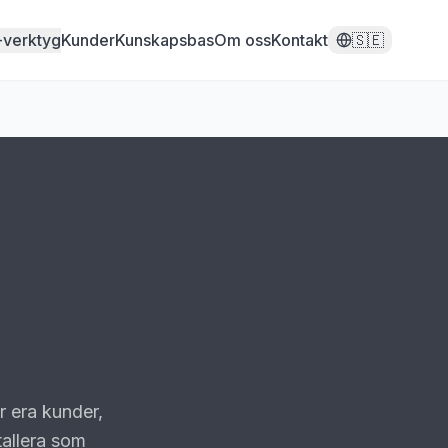
-verktyg
Kunder
Kunskapsbas
Om oss
Kontakt
🇸🇪
r era kunder,
tallera som