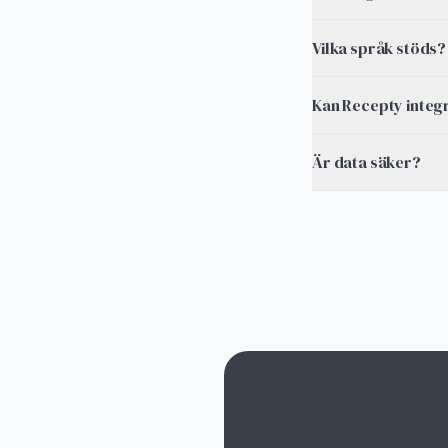
Vilka språk stöds?
Kan Recepty integ
Är data säker?