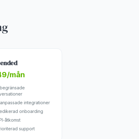
ng
tended
49/mån
begränsade
versationer
 anpassade integrationer
edikerad onboarding
PI-åtkomst
rioriterad support