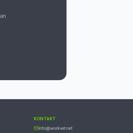
kan
KONTAKT
info@workwit.net