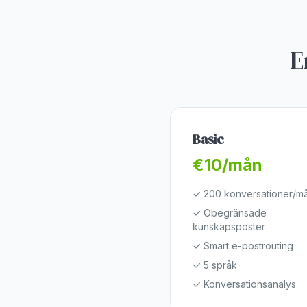
E
Basic
€10/mån
✓
200 konversationer/m
✓
Obegränsade
kunskapsposter
✓
Smart e-postrouting
✓
5 språk
✓
Konversationsanalys